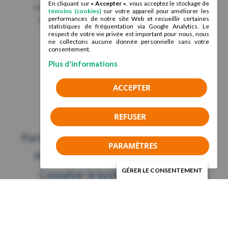
En cliquant sur
« Accepter »
, vous acceptez le stockage de
complétez le
formulaire en ligne
et
témoins (cookies)
sur votre appareil pour améliorer les
contactez ensuite
acs@acs.qc.ca
performances de notre site Web et recueillir certaines
statistiques de fréquentation via Google Analytics. Le
respect de votre vie privée est important pour nous, nous
ne collectons aucune donnée personnelle sans votre
consentement.
Plus d'informations
LIENS RAPIDES
ACCEPTER
Suivre une formation
REFUSER
Devenir membre de l'ACS
Participer aux activités sociales de l'ACS
PARAMÈTRES
M'informer sur le congrès de l'ACS
GÉRER LE CONSENTEMENT
Consulter le bottin des membres
© 2026 Association des communicateurs