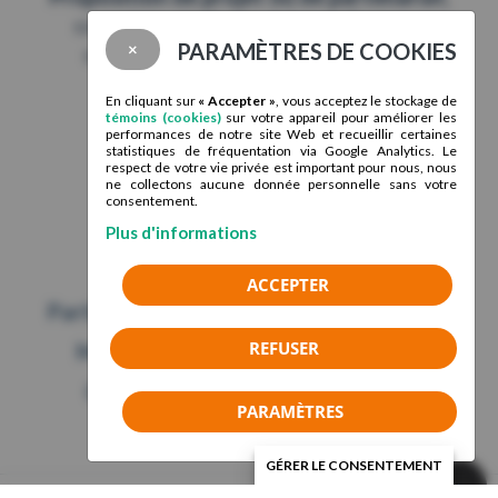
complétez le
formulaire en ligne
et
PARAMÈTRES DE COOKIES
×
contactez ensuite
acs@acs.qc.ca
En cliquant sur
« Accepter »
, vous acceptez le stockage de
témoins (cookies)
sur votre appareil pour améliorer les
performances de notre site Web et recueillir certaines
statistiques de fréquentation via Google Analytics. Le
respect de votre vie privée est important pour nous, nous
LIENS RAPIDES
ne collectons aucune donnée personnelle sans votre
consentement.
Suivre une formation
Plus d'informations
Devenir membre de l'ACS
ACCEPTER
Participer aux activités sociales de l'ACS
REFUSER
M'informer sur le congrès de l'ACS
Consulter le bottin des membres
PARAMÈTRES
GÉRER LE CONSENTEMENT