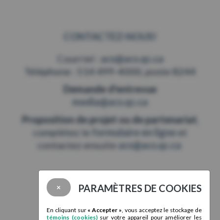
CONTACTEZ-NOUS!
Courriel :
acs@acs.qc.ca
Téléphone : 514 499-4000, poste 8244
Demande d'entrevue
media@acs.qc.ca
Proposition de projet ou de partenariat
,
complétez le
formulaire en ligne
et
contactez ensuite
acs@acs.qc.ca
PARAMÈTRES DE COOKIES
×
LIENS RAPIDES
En cliquant sur
« Accepter »
, vous acceptez le stockage de
témoins (cookies)
sur votre appareil pour améliorer les