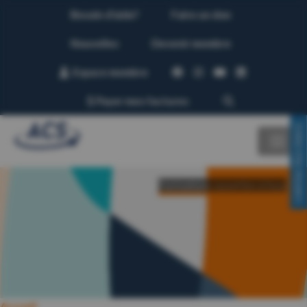
Besoin d’aide?
Faire un don
Nouvelles
Devenir membre
Espace membre
Payer mes factures
CONTACTEZ-NOUS!
Formations ouvertes à tous
Accueil