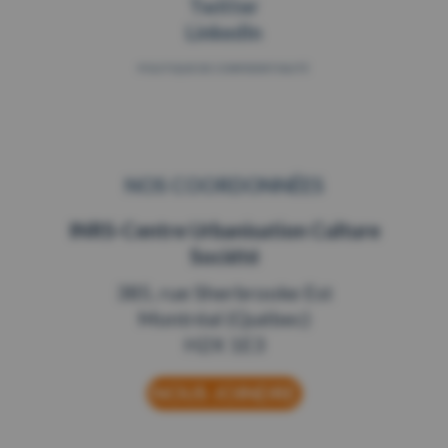
Twitter
LinkedIn
POLITIQUE
DE CONFIDENTIALITÉ
NOS COORDONNÉES
INRS-Centre Urbanisation Culture
Société
385, rue Sherbrooke Est
Montréal (Québec)
H2X 1E3
NOUS JOINDRE